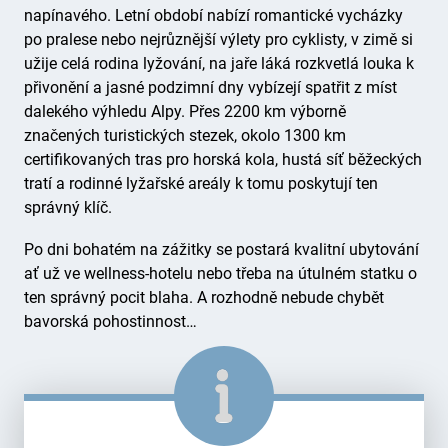
napínavého. Letní období nabízí romantické vycházky
po pralese nebo nejrůznější výlety pro cyklisty, v zimě si
užije celá rodina lyžování, na jaře láká rozkvetlá louka k
přivonění a jasné podzimní dny vybízejí spatřit z míst
dalekého výhledu Alpy. Přes 2200 km výborně
značených turistických stezek, okolo 1300 km
certifikovaných tras pro horská kola, hustá síť běžeckých
tratí a rodinné lyžařské areály k tomu poskytují ten
správný klíč.
Po dni bohatém na zážitky se postará kvalitní ubytování
ať už ve wellness-hotelu nebo třeba na útulném statku o
ten správný pocit blaha. A rozhodně nebude chybět
bavorská pohostinnost…