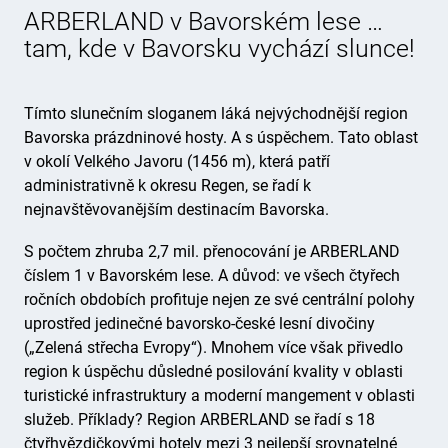
ARBERLAND v Bavorském lese …
tam, kde v Bavorsku vychází slunce!
Tímto slunečním sloganem láká nejvýchodnější region
Bavorska prázdninové hosty. A s úspěchem. Tato oblast
v okolí Velkého Javoru (1456 m), která patří
administrativně k okresu Regen, se řadí k
nejnavštěvovanějším destinacím Bavorska.
S počtem zhruba 2,7 mil. přenocování je ARBERLAND
číslem 1 v Bavorském lese. A důvod: ve všech čtyřech
ročních obdobích profituje nejen ze své centrální polohy
uprostřed jedinečné bavorsko-české lesní divočiny
(„Zelená střecha Evropy“). Mnohem více však přivedlo
region k úspěchu důsledné posilování kvality v oblasti
turistické infrastruktury a moderní mangement v oblasti
služeb. Příklady? Region ARBERLAND se řadí s 18
čtyřhvězdičkovými hotely mezi 3 nejlepší srovnatelné