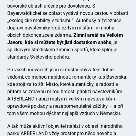
bavorské oblasti určené pro dovolenou. S
Bayerwaldticket se oblast vydává novou cestou v oblasti
„ekologické mobility v turismu“. Autobusy a železnice
dopraví návštěvníky k důležitým místům, v mnoha
obcích dokonce zcela zdarma.
Zimní areál na Velkém
Javoru, kde si můžete být jisti dostatkem sněhu
, je
špičkovým střediskem zimních sportů, které splňuje
standardy Světového poháru.
Při všech inovacích jsou si místní obyvatelé dobře
vědomi, co mohou nabídnout: romantický kus Bavorska,
kde stojí za to žít. Místo, které autenticky, s radostí a
přitom se zdravou mírou hrdosti přiblíží návštěvníkům.
ARBERLAND nabízí malým i velkým návštěvníkům
opravdové poklady a nezapomenutelné zážitky – a při
tom všem mohou dýchat nejlepší vzduch v Německu.
A tak může aktivní objevitel nalézt v oblasti národního
parku ARBERLAND vždy prostor pro něco nového a