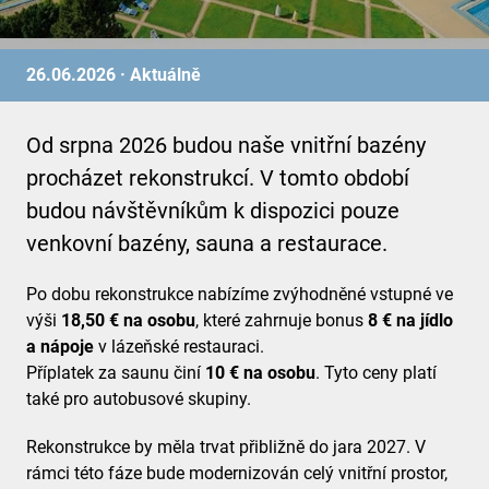
26.06.2026 ·
Aktuálně
Od srpna 2026 budou naše vnitřní bazény
procházet rekonstrukcí. V tomto období
budou návštěvníkům k dispozici pouze
venkovní bazény, sauna a restaurace.
Po dobu rekonstrukce nabízíme zvýhodněné vstupné ve
výši
18,50 € na osobu
, které zahrnuje bonus
8 € na jídlo
a nápoje
v lázeňské restauraci.
Příplatek za saunu činí
10 € na osobu
. Tyto ceny platí
také pro autobusové skupiny.
Rekonstrukce by měla trvat přibližně do jara 2027. V
rámci této fáze bude modernizován celý vnitřní prostor,