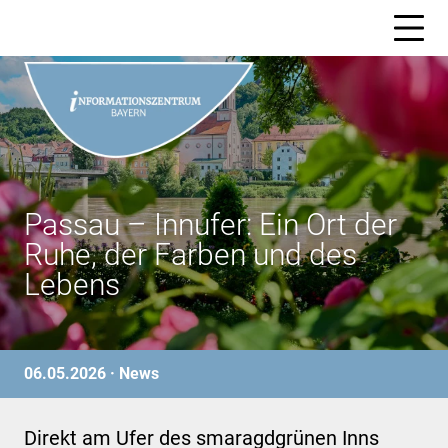
Skip
to
content
Passau – Innufer: Ein Ort der
Ruhe, der Farben und des
Lebens
06.05.2026 ·
News
Direkt am Ufer des smaragdgrünen Inns