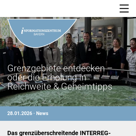
Skip
to
content
Grenzgebiete entdecken –
oder die Erholung in
Reichweite & Geheimtipps
28.01.2026 ·
News
Das grenzüberschreitende INTERREG-